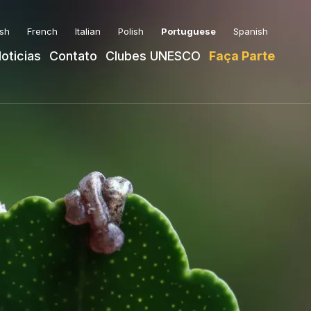
ish
French
Italian
Polish
Portuguese
Spanish
oticias
Contato
Clubes UNESCO
Faça Parte