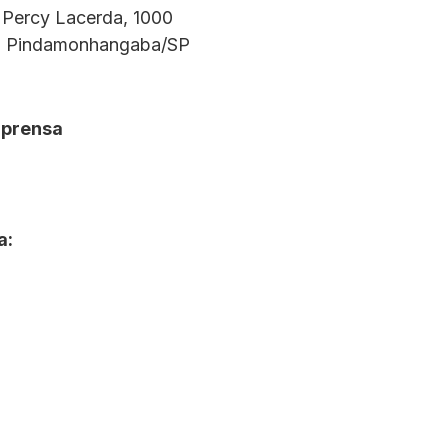
a Percy Lacerda, 1000
 - Pindamonhangaba/SP
mprensa
a: