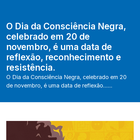
O Dia da Consciência Negra,
celebrado em 20 de
novembro, é uma data de
reflexão, reconhecimento e
resistência.
O Dia da Consciência Negra, celebrado em 20
de novembro, é uma data de reflexão……